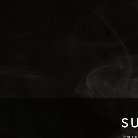
S
Hyr mig