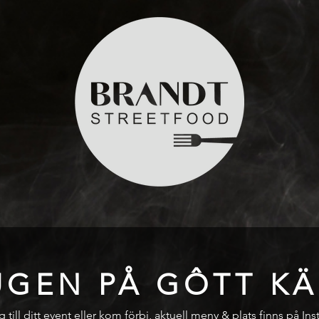
UGEN PÅ GÔTT KÄ
 till ditt event eller kom förbi, aktuell meny & plats finns på In