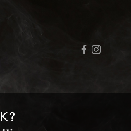
K?
stagram.