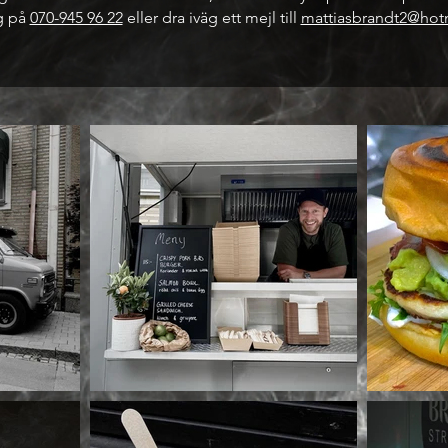
g på
070-945 96 22
eller dra iväg ett mejl till
mattiasbrandt2@hot